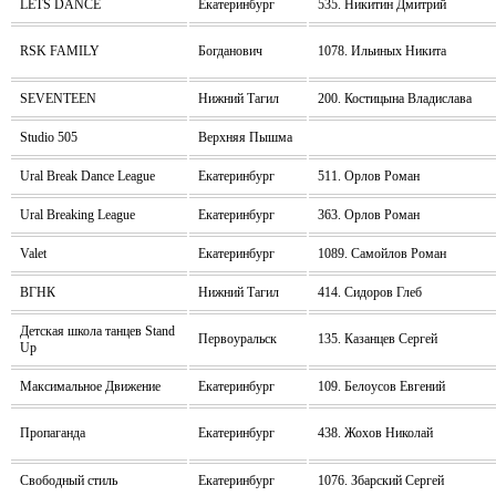
LETS DANCE
Екатеринбург
535. Никитин Дмитрий
RSK FAMILY
Богданович
1078. Ильиных Никита
SEVENTEEN
Нижний Тагил
200. Костицына Владислава
Studio 505
Верхняя Пышма
Ural Break Dance League
Екатеринбург
511. Орлов Роман
Ural Breaking League
Екатеринбург
363. Орлов Роман
Valet
Екатеринбург
1089. Самойлов Роман
ВГНК
Нижний Тагил
414. Сидоров Глеб
Детская школа танцев Stand
Первоуральск
135. Казанцев Сергей
Up
Максимальное Движение
Екатеринбург
109. Белоусов Евгений
Пропаганда
Екатеринбург
438. Жохов Николай
Свободный стиль
Екатеринбург
1076. Збарский Сергей