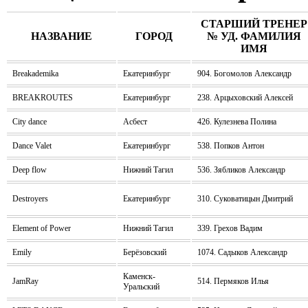
СТАРШИЙ ТРЕНЕР
НАЗВАНИЕ
ГОРОД
№ УД. ФАМИЛИЯ
ИМЯ
Breakademika
Екатеринбург
904. Богомолов Александр
BREAKROUTES
Екатеринбург
238. Арцыховский Алексей
City dance
Асбест
426. Кулезнева Полина
Dance Valet
Екатеринбург
538. Попков Антон
Deep flow
Нижний Тагил
536. Зябликов Александр
Destroyers
Екатеринбург
310. Суковатицын Дмитрий
Element of Power
Нижний Тагил
339. Грехов Вадим
Emily
Берёзовский
1074. Садыков Александр
Каменск-
JamRay
514. Пермяков Илья
Уральский